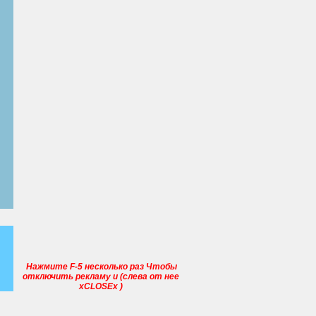
Нажмите
F-5
несколько раз
Чтобы
отключить реклам
у
и (слева
от нее
х
CLOSEx
)