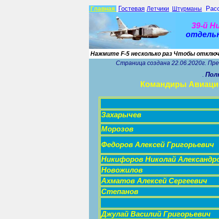
Гостевая
Рас
Г
лавна
я
Летчики
Штурманы
39-
й
Ни
о
тдель
Нажмите
F-5
несколько раз
Чтобы отключ
Страница
создана 22.06.2020г. Пр
Пол
.
Командиры Авиаци
Захарычев
Морозов
Федоров Алексей Григорьевич
Никифоров Николай Александр
Новожилов
Ахматов Алексей Сергеевич
Степанов
Джулай Василий Григорьевич