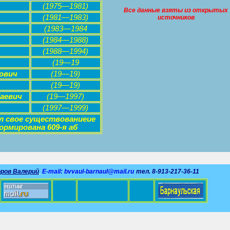
(1975—1981)
Все данные взяты из открытых
(1981—1983)
источников
(1983—1984
(1984—1988)
(1988—1994)
(19—19
ович
(19—19)
(19—19)
аевич
(19—1997)
(1997—1999)
ил свое существованиеие
ормирована 609-я аб
оров Валерий
E-mail:
bvvaul-barnaul@mail.ru
т
ел
. 8-913-217-36-11