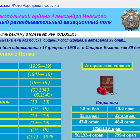
сказы
Фото
Ссылки
Аэродромы
копольский ордена Александра Невского
ный разведывательный авиационный полк
ить реклам
у
и (слева
от нее
х
CLOSEx
)
едназначена для поиска, общения сослуживцев, и ветеранов
39 орап
...
к был сформирован 17 февраля 1938 г. в Старом Быхове как 39 ба
онного
Полка:
Историческая справка
(1938—19)
(1941— 19)
(19— 19 )
(03.1943
— 09.1943)
ович
(19— 19)
Страницы
(19—19)
2-й гв.бап
1
0-й
орап
(19— 19)
11
-й
орап
39-й
о
г
рап
47
-й
о
г
рап
48
-й
о
г
рап
(19— 19)
1
25
/313
-й
орап
(19—19)
50/193-
й
о
г
рап
799
-й
орап
(1971—1975