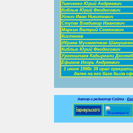
Тимченко Юрий Андреевич
Киблык Юрий Феодосович
Уснич Иван Никитович
Ступак Владимир Иванович
Маркин Валерий Семенович
Кистенев
Ибраев Мухаметжан Шамушкен
Киблык Юрий Феодосович
Ургеншпаев Кадыргали Дюсемб
Ефимов Игорь Андреевич
1 июня 1998г 39 орап прекрат
далее на его базе была сф
Автор и редактор
Сайта
-
Ег